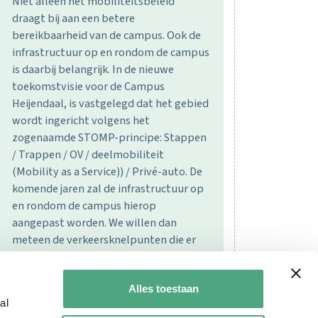
Niet alleen het mobiliteitsbeleid
draagt bij aan een betere
bereikbaarheid van de campus. Ook de
infrastructuur op en rondom de campus
is daarbij belangrijk. In de nieuwe
toekomstvisie voor de Campus
Heijendaal, is vastgelegd dat het gebied
wordt ingericht volgens het
zogenaamde STOMP-principe: Stappen
/ Trappen / OV / deelmobiliteit
(Mobility as a Service)) / Privé-auto. De
komende jaren zal de infrastructuur op
en rondom de campus hierop
aangepast worden. We willen dan
meteen de verkeersknelpunten die er
zijn aanpakken.
Alles toestaan
al
MEER WETEN >