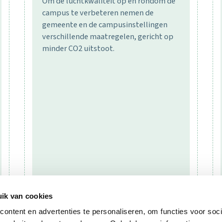
Om de luchtkwaliteit op en rondom de
campus te verbeteren nemen de
gemeente en de campusinstellingen
verschillende maatregelen, gericht op
minder CO2 uitstoot.
ik van cookies
ontent en advertenties te personaliseren, om functies voor soci
MEER WETEN >