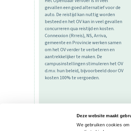
Het Openbaar Vervoer is in veel
gevallen een goed alternatief voor de
auto. De reistijd kan nuttig worden
besteed en het OV kan in veel gevallen
concurreren qua reistijd en kosten.
Connexxion (Rrreis), NS, Arriva,
gemeente en Provincie werken samen
om het OV verder te verbeteren en
aantrekkelijker te maken. De
campusinstellingen stimuleren het OV
d.m.v. hun beleid, bijvoorbeeld door OV
kosten 100% te vergoeden.
Deze website maakt gebru
We gebruiken cookies om c
MEER WETEN >