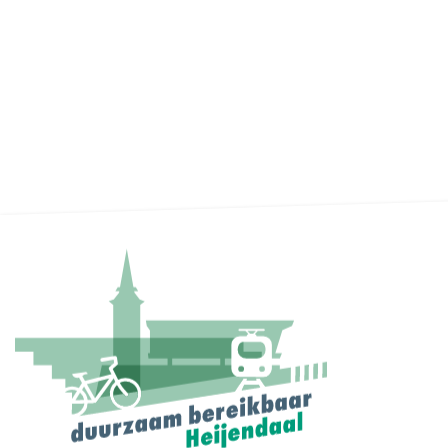
Je komt er makkelij
Mét comfort en een
kleine CO2-footprint