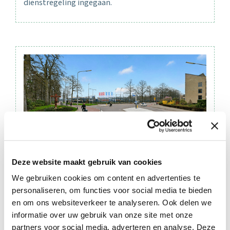
dienstregeling ingegaan.
03 juli 2026
Deze website maakt gebruik van cookies
Werkzaamheden voor rotonde
We gebruiken cookies om content en advertenties te
Houtlaan in augustus van start
personaliseren, om functies voor social media te bieden
en om ons websiteverkeer te analyseren. Ook delen we
In augustus starten de werkzaamheden voor de
informatie over uw gebruik van onze site met onze
aanleg van de rotonde Heyendaalseweg/
partners voor social media, adverteren en analyse. Deze