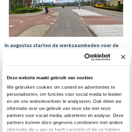
In augustus starten de werkzaamheden voor de
aanleg van de rotonde Heyendaalseweg/
Houtlaan/Kwekerijweg. Eerst gaat BAM in opdracht
van Liander aan de slag met het vervangen van
kabels en leidingen. Daarna wordt de rotonde zelf
Deze website maakt gebruik van cookies
aangelegd. De werkzaamheden duren naar
We gebruiken cookies om content en advertenties te
verwachting tot 13 november. Gedurende de hele
personaliseren, om functies voor social media te bieden
periode is het kruispunt Houtlaan,
en om ons websiteverkeer te analyseren. Ook delen we
Heyendaalseweg, Kwekerijweg afgesloten voor
informatie over uw gebruik van onze site met onze
partners voor social media, adverteren en analyse. Deze
verkeer en zijn er omleidingsroutes.
partners kunnen deze gegevens combineren met andere
Het kruispunt Houtlaan, Heyendaalseweg, Kwekerijweg
informatie die u aan ze heeft verstrekt of die ze hebben