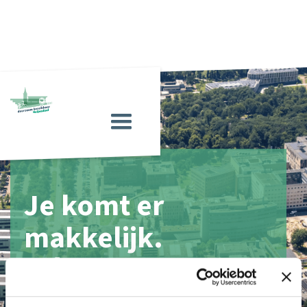
Je komt er
makkelijk.
Mét comfort en
een kleine CO2-