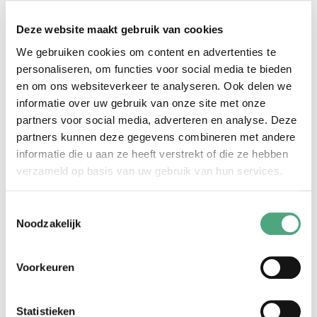
Deze website maakt gebruik van cookies
We gebruiken cookies om content en advertenties te
In de nacht van 24 op 25 oktober wordt op station
personaliseren, om functies voor social media te bieden
Heyendaal een nieuwe voetgangersbrug over het spoor
en om ons websiteverkeer te analyseren. Ook delen we
informatie over uw gebruik van onze site met onze
geplaatst. Deze nieuwe traverse is 28 meter lang, 7
partners voor social media, adverteren en analyse. Deze
meter breed en weegt 63.000 kg. De oude loopbrug van
partners kunnen deze gegevens combineren met andere
2,5 meter breed wordt hetzelfde weekend weggehaald.
informatie die u aan ze heeft verstrekt of die ze hebben
De verbouwing van het station uit 1972 is hard nodig
verzameld op basis van uw gebruik van hun services.
vanwege het alsmaar groeiende aantal reizigers. Het
station krijgt niet alleen een veel bredere loopbrug, er
Toestemmingsselectie
Noodzakelijk
komen ook bredere perrons en een grotere
fietsenstalling. Aan de kant van het Technovium komen
zitplekken in het groen. Het station moet zichtbaarder
Voorkeuren
worden vanaf de Heyendaalseweg en een uitstraling
krijgen die beter past bij een moderne campus.
Statistieken