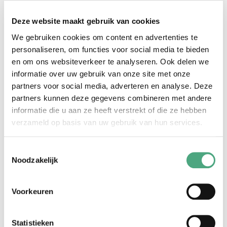
Deze website maakt gebruik van cookies
We gebruiken cookies om content en advertenties te
In de nacht van 24 op 25 oktober wordt op station
personaliseren, om functies voor social media te bieden
Heyendaal een nieuwe voetgangersbrug over het spoor
en om ons websiteverkeer te analyseren. Ook delen we
informatie over uw gebruik van onze site met onze
geplaatst. Deze nieuwe traverse is 28 meter lang, 7
partners voor social media, adverteren en analyse. Deze
meter breed en weegt 63.000 kg. De oude loopbrug van
partners kunnen deze gegevens combineren met andere
2,5 meter breed wordt hetzelfde weekend weggehaald.
informatie die u aan ze heeft verstrekt of die ze hebben
De verbouwing van het station uit 1972 is hard nodig
verzameld op basis van uw gebruik van hun services.
vanwege het alsmaar groeiende aantal reizigers. Het
station krijgt niet alleen een veel bredere loopbrug, er
Toestemmingsselectie
Noodzakelijk
komen ook bredere perrons en een grotere
fietsenstalling. Aan de kant van het Technovium komen
zitplekken in het groen. Het station moet zichtbaarder
Voorkeuren
worden vanaf de Heyendaalseweg en een uitstraling
krijgen die beter past bij een moderne campus.
Statistieken