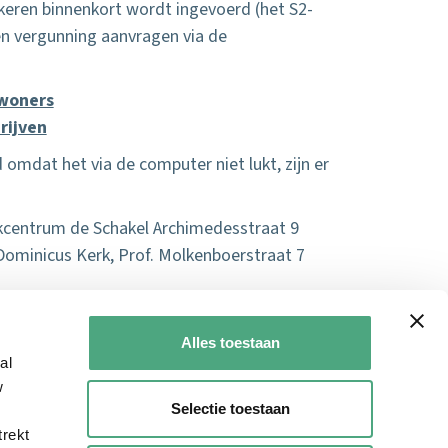
keren binnenkort wordt ingevoerd (het S2-
en vergunning aanvragen via de
woners
rijven
 omdat het via de computer niet lukt, zijn er
jkcentrum de Schakel Archimedesstraat 9
 Dominicus Kerk, Prof. Molkenboerstraat 7
formatie over parkeren en vergunningen in
Alles toestaan
al
w
Selectie toestaan
trekt