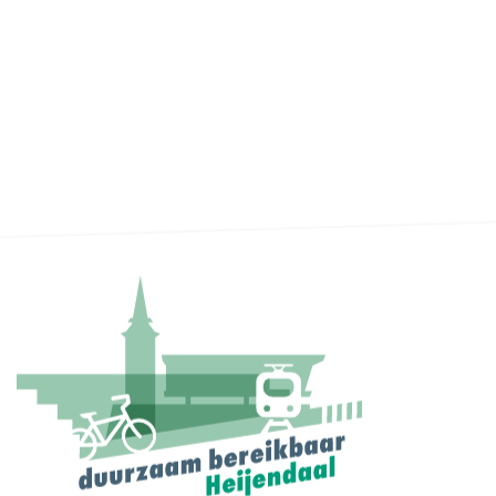
Je komt er makkelij
Mét comfort en een
kleine CO2-footprint