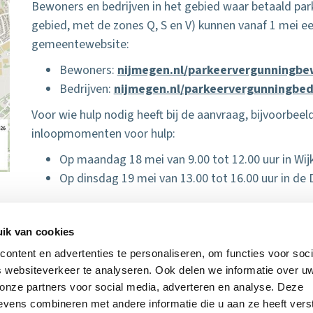
Bewoners en bedrijven in het gebied waar betaald par
gebied, met de zones Q, S en V) kunnen vanaf 1 mei e
gemeentewebsite:
Bewoners:
nijmegen.nl/parkeervergunningbe
Bedrijven:
nijmegen.nl/parkeervergunningbed
Voor wie hulp nodig heeft bij de aanvraag, bijvoorbeeld
inloopmomenten voor hulp:
Op maandag 18 mei van 9.00 tot 12.00 uur in Wi
Op dinsdag 19 mei van 13.00 tot 16.00 uur in de
Meer informatie
ik van cookies
Op de website
nijmegen.nl/parkeren
vindt u alle in
ontent en advertenties te personaliseren, om functies voor soci
Nijmegen of bekijk hier de
folder
.
 websiteverkeer te analyseren. Ook delen we informatie over u
 onze partners voor social media, adverteren en analyse. Deze
vens combineren met andere informatie die u aan ze heeft vers